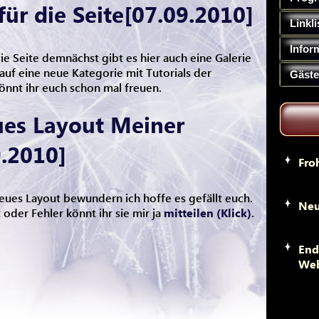
ür die Seite[07.09.2010]
Linkli
Infor
ie Seite demnächst gibt es hier auch eine Galerie
auf eine neue Kategorie mit Tutorials der
Gäst
önnt ihr euch schon mal freuen.
ues Layout Meiner
.2010]
Fro
neues Layout bewundern ich hoffe es gefällt euch.
Neu
oder Fehler könnt ihr sie mir ja
mitteilen
(Klick)
.
End
Web