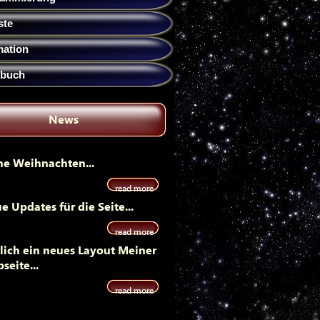
ste
mation
ebuch
News
he Weihnachten...
read more
e Updates für die Seite...
read more
lich ein neues Layout Meiner
seite...
read more