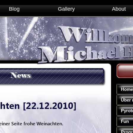
Blog
Gallery
About
News
Home
Über 
hten [22.12.2010]
Pyrot
Fun
einer Seite frohe Weinachten.
Prog