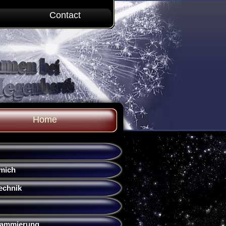
Contact
Home
mich
echnik
rammierung